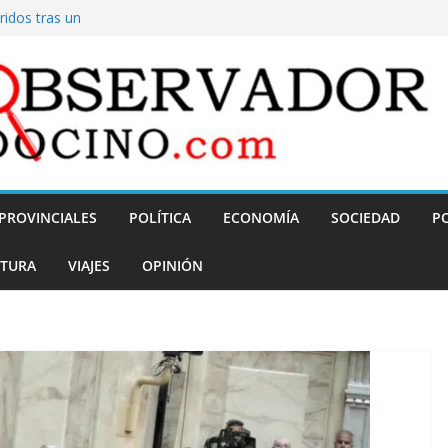
idos tras un
olvió a hablar de
argar
n
iene para sumar
do, Javier Milei
la
PROVINCIALES
POLÍTICA
ECONOMÍA
SOCIEDAD
PO
TURA
VIAJES
OPINIÓN