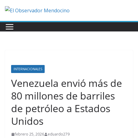
Saltar
al
contenido
INTERNACIONALES
Venezuela envió más de
80 millones de barriles
de petróleo a Estados
Unidos
febrero 25, 2026
eduardo279