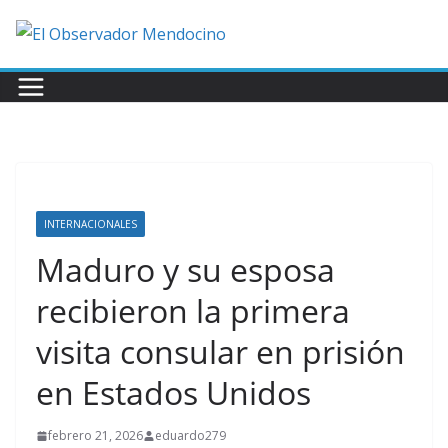
Saltar
al
contenido
INTERNACIONALES
Maduro y su esposa
recibieron la primera
visita consular en prisión
en Estados Unidos
febrero 21, 2026
eduardo279