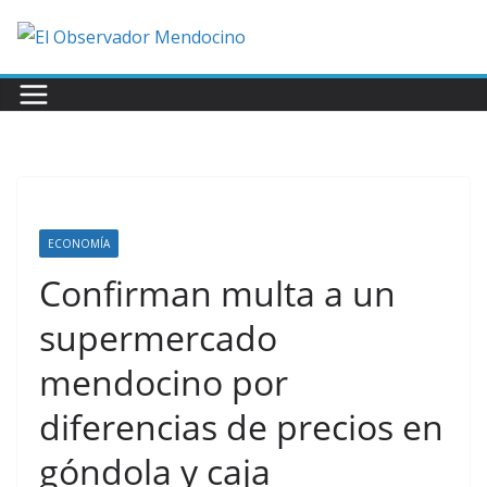
Saltar
al
contenido
ECONOMÍA
Confirman multa a un
supermercado
mendocino por
diferencias de precios en
góndola y caja