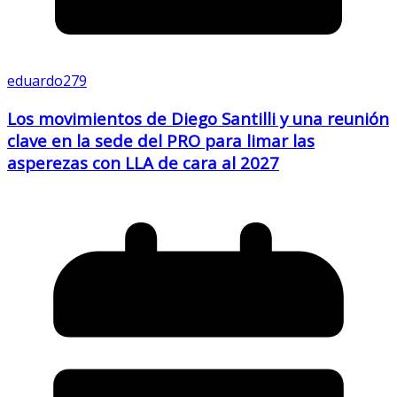
eduardo279
Los movimientos de Diego Santilli y una reunión
clave en la sede del PRO para limar las
asperezas con LLA de cara al 2027