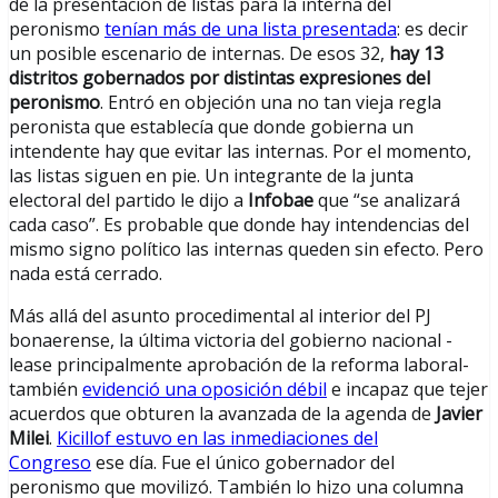
de la presentación de listas para la interna del
peronismo
tenían más de una lista presentada
: es decir
un posible escenario de internas. De esos 32,
hay 13
distritos gobernados por distintas expresiones del
peronismo
. Entró en objeción una no tan vieja regla
peronista que establecía que donde gobierna un
intendente hay que evitar las internas. Por el momento,
las listas siguen en pie. Un integrante de la junta
electoral del partido le dijo a
Infobae
que “se analizará
cada caso”. Es probable que donde hay intendencias del
mismo signo político las internas queden sin efecto. Pero
nada está cerrado.
Más allá del asunto procedimental al interior del PJ
bonaerense, la última victoria del gobierno nacional -
lease principalmente aprobación de la reforma laboral-
también
evidenció una oposición débil
e incapaz que tejer
acuerdos que obturen la avanzada de la agenda de
Javier
Milei
.
Kicillof estuvo en las inmediaciones del
Congreso
ese día. Fue el único gobernador del
peronismo que movilizó. También lo hizo una columna