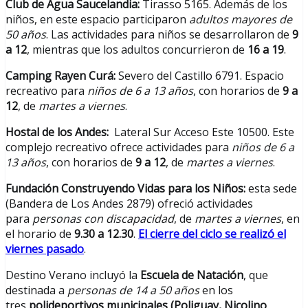
Club de Agua Saucelandia:
Tirasso 5165. Además de los
niños, en este espacio participaron
adultos mayores de
50 años
. Las actividades para niños se desarrollaron de
9
a 12
, mientras que los adultos concurrieron de
16 a 19
.
Camping Rayen Curá:
Severo del Castillo 6791. Espacio
recreativo para
niños de 6 a 13 años
, con horarios de
9 a
12
, de
martes a viernes
.
Hostal de los Andes:
Lateral Sur Acceso Este 10500. Este
complejo recreativo ofrece actividades para
niños de 6 a
13 años
, con horarios de
9 a 12
, de
martes a viernes
.
Fundación Construyendo Vidas para los Niños:
esta sede
(Bandera de Los Andes 2879) ofreció actividades
para
personas con discapacidad
, de
martes a viernes
, en
el horario de
9.30 a 12.30
.
El cierre del ciclo se realizó el
viernes pasado
.
Destino Verano incluyó la
Escuela de Natación
, que
destinada a
personas de 14 a 50 años
en los
tres
polideportivos municipales (Poliguay, Nicolino