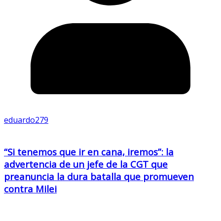
eduardo279
“Si tenemos que ir en cana, iremos”: la
advertencia de un jefe de la CGT que
preanuncia la dura batalla que promueven
contra Milei