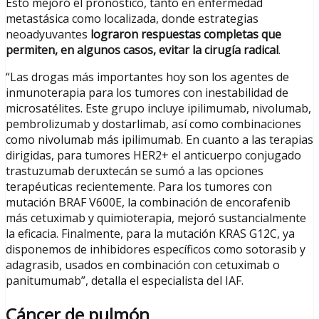
Esto mejoró el pronóstico, tanto en enfermedad
metastásica como localizada, donde estrategias
neoadyuvantes
lograron respuestas completas que
permiten, en algunos casos, evitar la cirugía radical
.
“Las drogas más importantes hoy son los agentes de
inmunoterapia para los tumores con inestabilidad de
microsatélites. Este grupo incluye ipilimumab, nivolumab,
pembrolizumab y dostarlimab, así como combinaciones
como nivolumab más ipilimumab. En cuanto a las terapias
dirigidas, para tumores HER2+ el anticuerpo conjugado
trastuzumab deruxtecán se sumó a las opciones
terapéuticas recientemente. Para los tumores con
mutación BRAF V600E, la combinación de encorafenib
más cetuximab y quimioterapia, mejoró sustancialmente
la eficacia. Finalmente, para la mutación KRAS G12C, ya
disponemos de inhibidores específicos como sotorasib y
adagrasib, usados en combinación con cetuximab o
panitumumab”, detalla el especialista del IAF.
Cáncer de pulmón