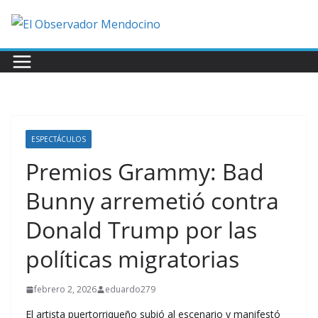
Saltar
al
contenido
ESPECTÁCULOS
Premios Grammy: Bad
Bunny arremetió contra
Donald Trump por las
políticas migratorias
febrero 2, 2026
eduardo279
El artista puertorriqueño subió al escenario y manifestó