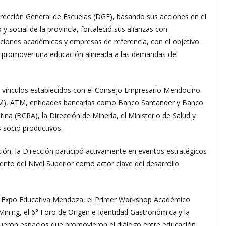
irección General de Escuelas (DGE), basando sus acciones en el
 y social de la provincia, fortaleció sus alianzas con
tuciones académicas y empresas de referencia, con el objetivo
l y promover una educación alineada a las demandas del
los vínculos establecidos con el Consejo Empresario Mendocino
M), ATM, entidades bancarias como Banco Santander y Banco
tina (BCRA), la Dirección de Minería, el Ministerio de Salud y
 socio productivos.
ción, la Dirección participó activamente en eventos estratégicos
iento del Nivel Superior como actor clave del desarrollo
 la Expo Educativa Mendoza, el Primer Workshop Académico
Mining, el 6° Foro de Origen e Identidad Gastronómica y la
ueron espacios que promovieron el diálogo entre educación,