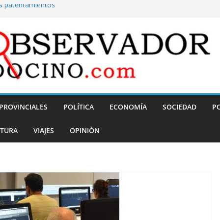
os patentamientos
ña en julio y cómo
asarela peatonal
rocedimientos
PROVINCIALES
POLÍTICA
ECONOMÍA
SOCIEDAD
PO
TURA
VIAJES
OPINIÓN