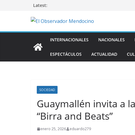
Saltar
Latest:
al
contenido
INTERNACIONALES
NACIONALES
ESPECTÁCULOS
ACTUALIDAD
CUL
SOCIEDAD
Guaymallén invita a l
“Birra and Beats”
enero 25, 2026
eduardo279