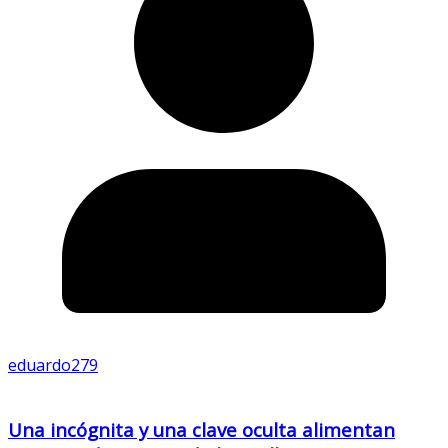
eduardo279
Una incógnita y una clave oculta alimentan