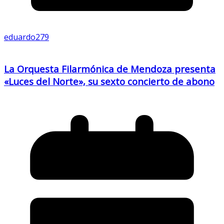
eduardo279
La Orquesta Filarmónica de Mendoza presenta
«Luces del Norte», su sexto concierto de abono