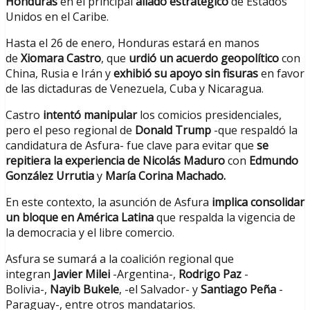
Honduras
en el principal
aliado estratégico
de Estados
Unidos en el Caribe.
Hasta el 26 de enero, Honduras estará en manos
de
Xiomara Castro
, que
urdió un acuerdo geopolítico
con
China, Rusia e Irán y
exhibió su apoyo sin fisuras
en favor
de las dictaduras de Venezuela, Cuba y Nicaragua.
Castro
intentó manipular
los comicios presidenciales,
pero el peso regional de
Donald Trump
-que respaldó la
candidatura de Asfura- fue clave para evitar que
se
repitiera la experiencia de Nicolás Maduro
con
Edmundo
González Urrutia
y
María Corina Machado.
En este contexto, la asunción de Asfura
implica consolidar
un bloque en América Latina
que respalda la vigencia de
la democracia y el libre comercio.
Asfura se sumará a la coalición regional que
integran
Javier Milei
-Argentina-,
Rodrigo Paz
-
Bolivia-,
Nayib Bukele
, -el Salvador- y
Santiago Peña
-
Paraguay-, entre otros mandatarios.