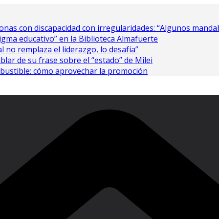
nas con discapacidad con irregularidades: “Algunos mandaba
gma educativo” en la Biblioteca Almafuerte
al no remplaza el liderazgo, lo desafía”
ablar de su frase sobre el “estado” de Milei
bustible: cómo aprovechar la promoción