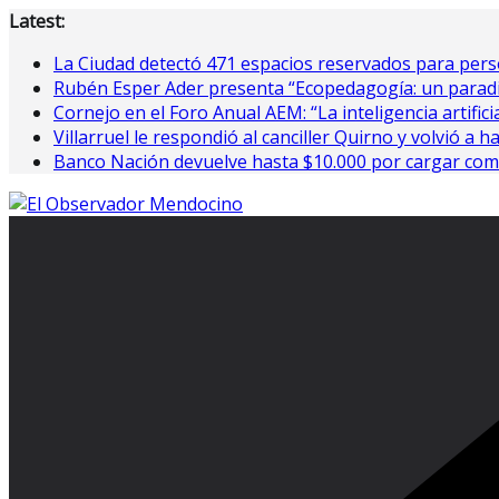
Saltar
Latest:
al
La Ciudad detectó 471 espacios reservados para perso
contenido
Rubén Esper Ader presenta “Ecopedagogía: un paradi
Cornejo en el Foro Anual AEM: “La inteligencia artifici
Villarruel le respondió al canciller Quirno y volvió a h
Banco Nación devuelve hasta $10.000 por cargar com