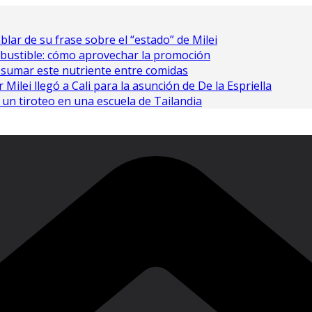
ablar de su frase sobre el “estado” de Milei
bustible: cómo aprovechar la promoción
 sumar este nutriente entre comidas
Milei llegó a Cali para la asunción de De la Espriella
un tiroteo en una escuela de Tailandia