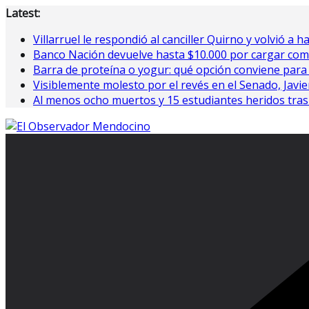
Saltar
Latest:
al
Villarruel le respondió al canciller Quirno y volvió a h
contenido
Banco Nación devuelve hasta $10.000 por cargar com
Barra de proteína o yogur: qué opción conviene para
Visiblemente molesto por el revés en el Senado, Javier 
Al menos ocho muertos y 15 estudiantes heridos tras 