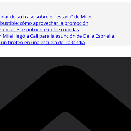
ablar de su frase sobre el “estado” de Milei
bustible: cómo aprovechar la promoción
 sumar este nutriente entre comidas
Milei llegó a Cali para la asunción de De la Espriella
un tiroteo en una escuela de Tailandia