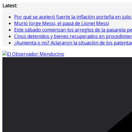
Saltar
Latest:
al
Por qué se aceleró fuerte la inflación porteña en juli
contenido
Murió Jorge Messi, el papá de Lionel Messi
Este sábado comienzan los arreglos de la pasarela pe
Cinco detenidos y bienes recuperados en procedimie
¿Aumenta o no? Aclararon la situación de los patent