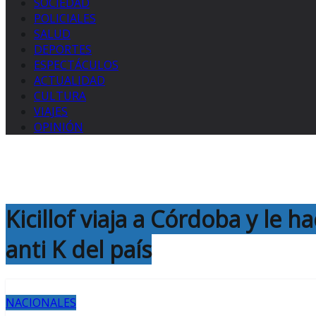
SOCIEDAD
POLICIALES
SALUD
DEPORTES
ESPECTÁCULOS
ACTUALIDAD
CULTURA
VIAJES
OPINIÓN
Kicillof viaja a Córdoba y le 
anti K del país
NACIONALES