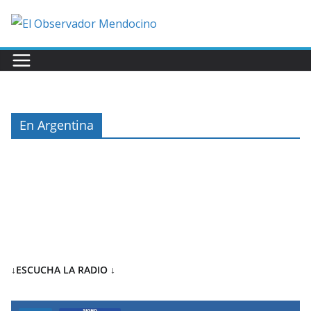
Saltar
al
contenido
En Argentina
↓ESCUCHA LA RADIO
↓