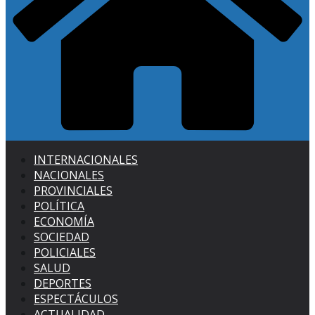
INTERNACIONALES
NACIONALES
PROVINCIALES
POLÍTICA
ECONOMÍA
SOCIEDAD
POLICIALES
SALUD
DEPORTES
ESPECTÁCULOS
ACTUALIDAD